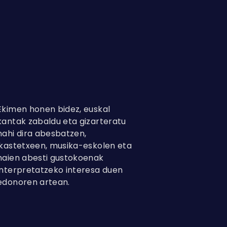
Ekimen honen bidez, euskal
kantak zabaldu eta gizarteratu
nahi dira abesbatzen,
ikastetxeen, musika-eskolen eta
haien abesti gustokoenak
interpretatzeko interesa duen
edonoren artean.