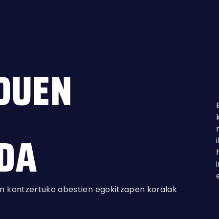
DUEN
 DA
an kontzertuko abestien egokitzapen koralak