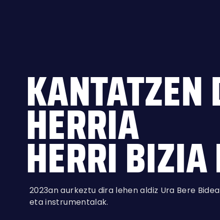
KANTATZEN 
HERRIA
HERRI BIZIA
2023an aurkeztu dira lehen aldiz Ura Bere Bide
eta instrumentalak.