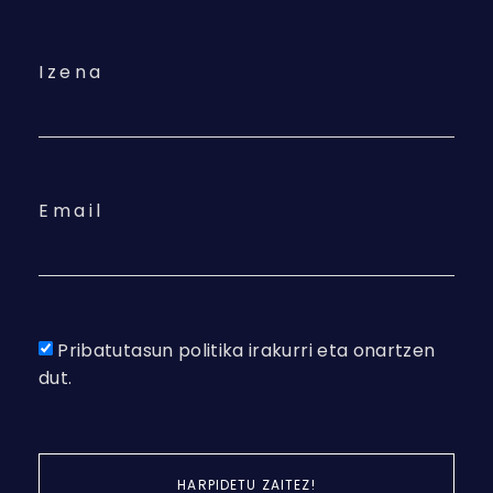
Izena
Email
Pribatutasun politika irakurri eta onartzen
dut.
HARPIDETU ZAITEZ!