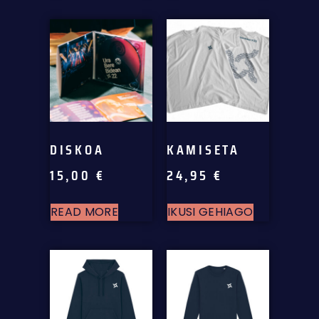
DISKOA
KAMISETA
15,00
€
24,95
€
READ MORE
IKUSI GEHIAGO