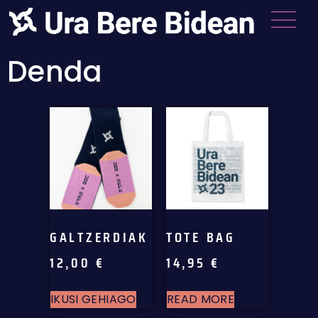
Denda
GALTZERDIAK
TOTE BAG
12,00
€
14,95
€
IKUSI GEHIAGO
READ MORE