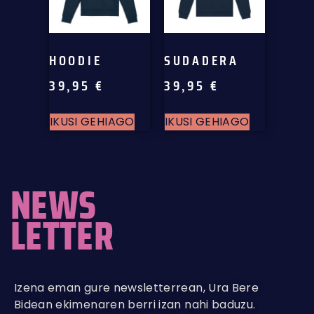
HOODIE
SUDADERA
39,95
€
39,95
€
IKUSI GEHIAGO
IKUSI GEHIAGO
NEWS
LETTER
Izena eman gure newsletterrean, Ura Bere
Bidean ekimenaren berri izan nahi baduzu.