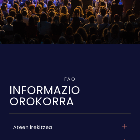
FAQ
INFORMAZIO
OROKORRA
Ateen irekitzea