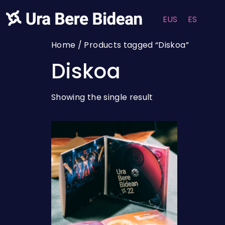
EUS
ES
Home
/ Products tagged “Diskoa”
Diskoa
Showing the single result