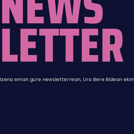
NEWS
LETTER
Izena eman gure newsletterrean, Ura Bere Bidean ekim