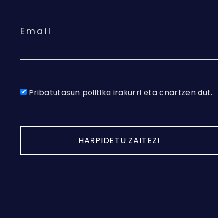
Email
Pribatutasun politika irakurri eta onartzen dut.
HARPIDETU ZAITEZ!
Alternative: