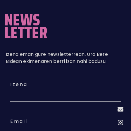
NEWS
LETTER
Izena eman gure newsletterrean, Ura Bere
Bidean ekimenaren berri izan nahi baduzu.
Izena
Email