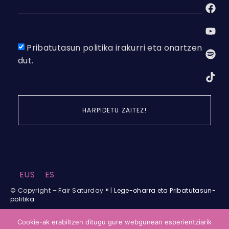
Pribatutasun politika irakurri eta onartzen
dut.
HARPIDETU ZAITEZ!
Alternative:
EUS
ES
© Copyright – Fair Saturday ® |
Lege-oharra eta Pribatutasun-
politika
Cookie-ak erabiltzen ditugu gure webgunean esperientziarik